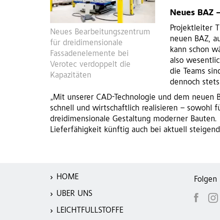
Neues BAZ –
Projektleiter 
Neues Bearbeitungszentrum
neuen BAZ, au
für dreidimensionale
kann schon wä
Fassadenelemente bei
also wesentlic
Verotec verdoppelt die
die Teams sin
Kapazitäten
dennoch stets 
„Mit unserer CAD-Technologie und dem neuen B
schnell und wirtschaftlich realisieren – sowohl f
dreidimensionale Gestaltung moderner Bauten. Fü
Lieferfähigkeit künftig auch bei aktuell steigend
HOME
Folgen 
ÜBER UNS
LEICHTFÜLLSTOFFE