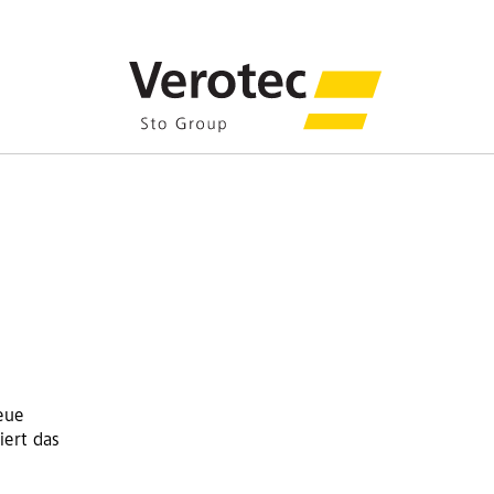
eue
iert das